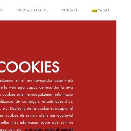
RI
ESCOLA CIRCO LOS
CONTACTE
CATALÀ
 COOKIES
agatzema en el seu navegador quan visita
que la web sigui capaç de recordar la seva
es cookies solen emmagatzemar informació
lització de continguts, estadístiques d’ús,
 etc. L’objectiu de la cookie és adaptar el
se cookies els serveis oferts per qualsevol
nsultar més informació sobre què són les
sactivar, etc.,
si us plau, visiteu el següent