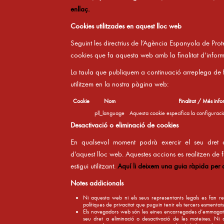
enllaç.
Cookies utilitzades en aquest lloc web
Seguint les directrius de l’Agència Espanyola de Pro
cookies que fa aquesta web amb la finalitat d’infor
La taula que publiquem a continuació arreplega de
utilitzem en la nostra pàgina web:
Cookie
Nom
Finalitat / Més inf
pll_language
Aquesta cookie especifica la configuració
Desactivació o eliminació de cookies
En qualsevol moment podrà exercir el seu dret 
d’aquest lloc web. Aquestes accions es realitzen de
estigui utilitzant.
Aquí li deixem una guia ràpida per
Notes addicionals
Ni aquesta web ni els seus representants legals es fan res
polítiques de privacitat que puguin tenir els tercers esmentat
Els navegadors web són les eines encarregades d’emmagatze
seu dret a eliminació o desactivació de les mateixes. Ni