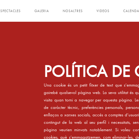
ESPECTACLES
GALERIA
NOSALTRES
VIDEOS
CALENDA
POLÍTICA DE
Una cookie és un petit fitxer de text que s’emm
gairebé qualsevol pàgina web. La seva utilitat és 
visita quan torni a navegar per aquesta pàgina. L
de caràcter tècnic, preferències personals, persona
enllaços a xarxes socials, accés a comptes d’usuari,
contingut de la web al seu perfil i necessitats, sen
pàgina veurien minvats notablement. Si voleu co
cookies, què s’emmagatzemen, com eliminar-les, de