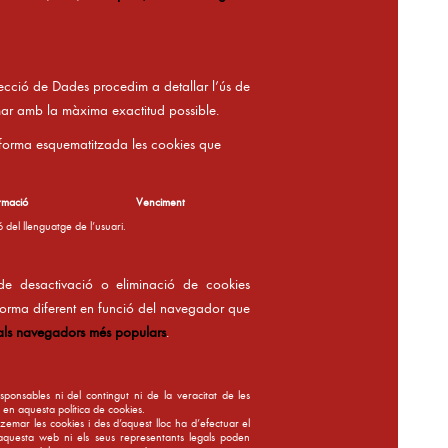
tecció de Dades procedim a detallar l’ús de
mar amb la màxima exactitud possible.
 forma esquematitzada les cookies que
ormació
Venciment
 del llenguatge de l’usuari.
de desactivació o eliminació de cookies
 forma diferent en funció del navegador que
 als navegadors més populars
.
ponsables ni del contingut ni de la veracitat de les
s en aquesta política de cookies.
mar les cookies i des d’aquest lloc ha d’efectuar el
 aquesta web ni els seus representants legals poden