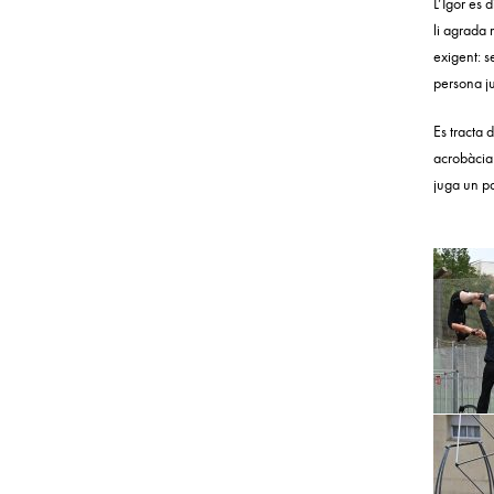
L’Igor es 
li agrada 
exigent: s
persona ju
Es tracta 
acrobàcia 
juga un pa