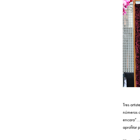
Tres artis
números ci
encara”… i
aprofitar 