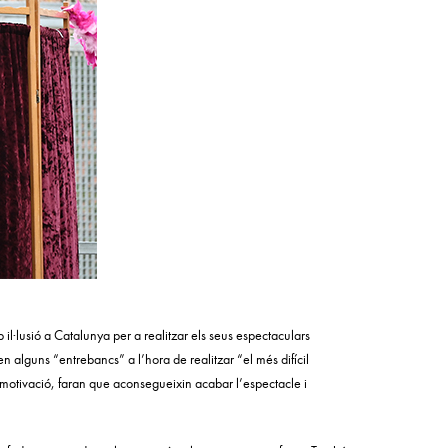
 il·lusió a Catalunya per a realitzar els seus espectaculars
 alguns “entrebancs” a l’hora de realitzar “el més difícil
la motivació, faran que aconsegueixin acabar l’espectacle i