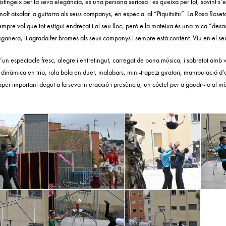
distingeix per la seva elegància, és una persona seriosa i es queixa per tot, sovint 
molt aixafar la guitarra als seus companys, en especial al “Piquitxitu”. La Rosa Rose
empre vol que tot estigui endreçat i al seu lloc, però ella mateixa és una mica “desa
ganera, li agrada fer bromes als seus companys i sempre està content. Viu en el seu 
d’un espectacle fresc, alegre i entretingut, carregat de bona música, i sobretot amb 
dinàmica en trio, rola bola en duet, malabars, mini-trapezi giratori, manipulació d
per important degut a la seva interacció i presència; un cóctel per a gaudir-lo al 