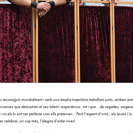
tes reconeguts mundialment i amb una àmplia trajectòria treballant junts, arriben amb
rcenses que demostren el seu talent i experiència…tot i que… de vegades, sorgeixen
 no els hi surt tan perfecte com ells pretenien… Però l’esperit d’unió , els ànims i 
per celebrar, un cop més, l’alegria d’estar vives!