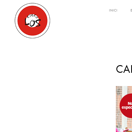
INICI
CABARET SULLI
CA