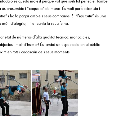
s’enfada o es queda molest perquè vol que surti tot perfecte. També
ta és presumida i “coqueta” de mena. És molt perfeccionista i
stre” i ho fa pagar amb els seus companys. El “Piquitxitu” és una
món d’alegria, i li encanta la seva feina.
varietat de números d’alta qualitat tècnica: monocicles,
’objectes i molt d’humor! És també un espectacle on el públic
màxim en tots i cadascún dels seus moments.