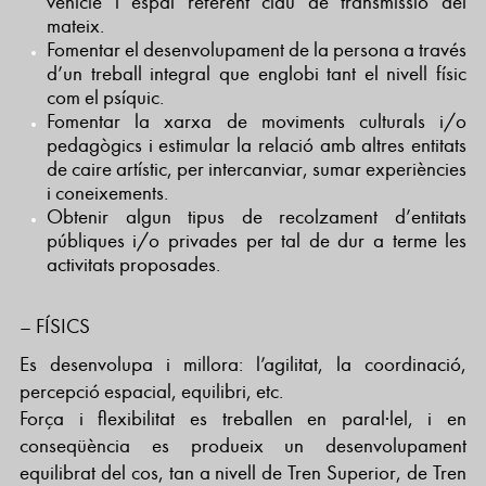
vehicle i espai referent clau de transmissió del
mateix.
Fomentar el desenvolupament de la persona a través
d’un treball integral que englobi tant el nivell físic
com el psíquic.
Fomentar la xarxa de moviments culturals i/o
pedagògics i estimular la relació amb altres entitats
de caire artístic, per intercanviar, sumar experiències
i coneixements.
Obtenir algun tipus de recolzament d’entitats
públiques i/o privades per tal de dur a terme les
activitats proposades.
– FÍSICS
Es desenvolupa i millora: l’agilitat, la coordinació,
percepció espacial, equilibri, etc.
Força i flexibilitat es treballen en paral·lel, i en
conseqüència es produeix un desenvolupament
equilibrat del cos, tan a nivell de Tren Superior, de Tren